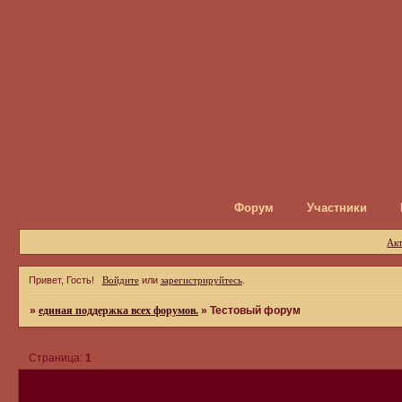
Форум
Участники
Ак
Привет, Гость!
Войдите
или
зарегистрируйтесь
.
»
единая поддержка всех форумов.
»
Тестовый форум
Страница:
1