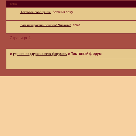
Тема
Тестовое сообщение
Ботаник sexy.
Вам невероятно повезло! Читайте!
eriko
Страница:
1
»
единая поддержка всех форумов.
»
Тестовый форум